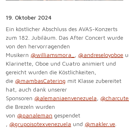
19. Oktober 2024
Ein köstlicher Abschluss des AVAS-Konzerts
zum 182. Jubiläum. Das After Concert wurde
von den hervorragenden
Musikern
@williamsmora_
,
@andreseloyoboe
u
Klarinette, Oboe und Cuatro animiert und
gereicht wurden die Köstlichkeiten,
die
@mambasCatering
mit Klasse zubereitet
hat, auch dank unserer
Sponsoren
@alemaniaenvenezuela
,
@charcuter
die Brezeln wurden
von
@panaleman
gespendet
,
@grupoisotexvenezuela
und
@makler.ve
.