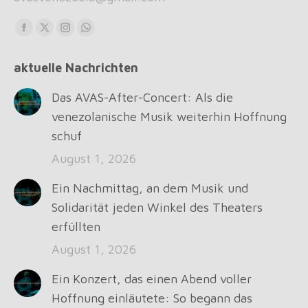
Find us on:
Facebook
X
Instagram
Whatsapp
page
page
page
page
aktuelle Nachrichten
opens
opens
opens
opens
in
in
in
in
Das AVAS-After-Concert: Als die
new
new
new
new
venezolanische Musik weiterhin Hoffnung
window
window
window
window
schuf
August 1, 2026
Ein Nachmittag, an dem Musik und
Solidarität jeden Winkel des Theaters
erfüllten
August 1, 2026
Ein Konzert, das einen Abend voller
Hoffnung einläutete: So begann das