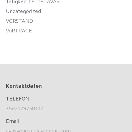
Tätigkeit bei der AVAS
Uncategorized
VORSTAND
VoRTRÄGE
Kontaktdaten
TELEFON
+582129758117
Email
avasvenezuela@gmail.com