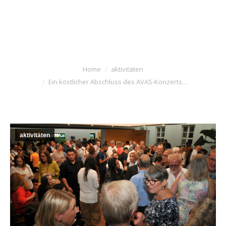
DAS AFTER CONCERT
WURDE VON DEN
HERVORRAGENDEN
You are here:
Home
aktivitäten
Ein köstlicher Abschluss des AVAS-Konzerts…
aktivitäten