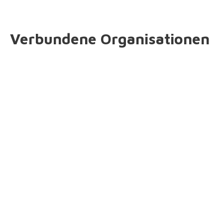
Verbundene Organisationen
183
Jahre aktiv, in denen mehr als
998