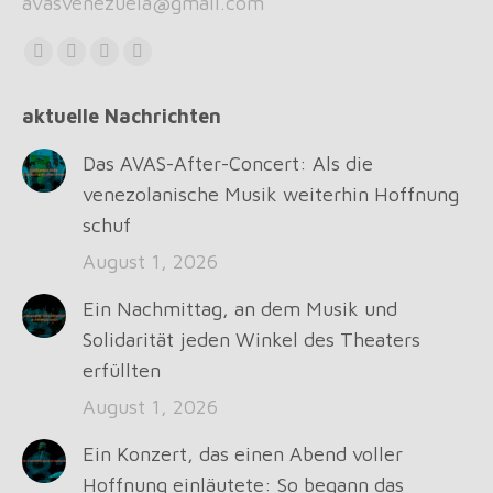
avasvenezuela@gmail.com
Find us on:
Facebook
X
Instagram
Whatsapp
page
page
page
page
aktuelle Nachrichten
opens
opens
opens
opens
in
in
in
in
Das AVAS-After-Concert: Als die
new
new
new
new
venezolanische Musik weiterhin Hoffnung
window
window
window
window
schuf
August 1, 2026
Ein Nachmittag, an dem Musik und
Solidarität jeden Winkel des Theaters
erfüllten
August 1, 2026
Ein Konzert, das einen Abend voller
Hoffnung einläutete: So begann das