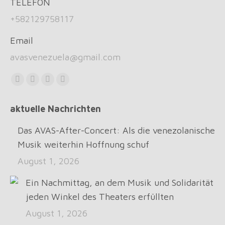
TELEFON
+582129758117
Email
avasvenezuela@gmail.com
Find us on:
Facebook
X
Instagram
Whatsapp
page
page
page
page
aktuelle Nachrichten
opens
opens
opens
opens
in
in
in
in
Das AVAS-After-Concert: Als die venezolanische
new
new
new
new
Musik weiterhin Hoffnung schuf
window
window
window
window
August 1, 2026
Ein Nachmittag, an dem Musik und Solidarität
jeden Winkel des Theaters erfüllten
August 1, 2026