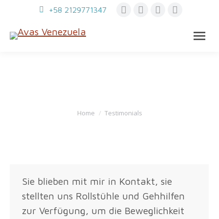
Instagram
Facebook
X
Whatsap
+58 2129771347
page
page
page
page
opens
opens
opens
opens
in
in
in
in
new
new
new
new
window
window
window
window
TESTIMONIALS:
You are here:
Home
Testimonials
Sie blieben mit mir in Kontakt, sie
stellten uns Rollstühle und Gehhilfen
zur Verfügung, um die Beweglichkeit