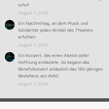
window
window
window
window
schuf
August 1, 2026
Ein Nachmittag, an dem Musik und
Solidarität jeden Winkel des Theaters
erfüllten
August 1, 2026
Ein Konzert, das einen Abend voller
Hoffnung einläutete: So begann das
Benefizkonzert anlässlich des 183-jährigen
Bestehens von AVAS
August 1, 2026
© Avas Venezuela 2019. Todos los derechos