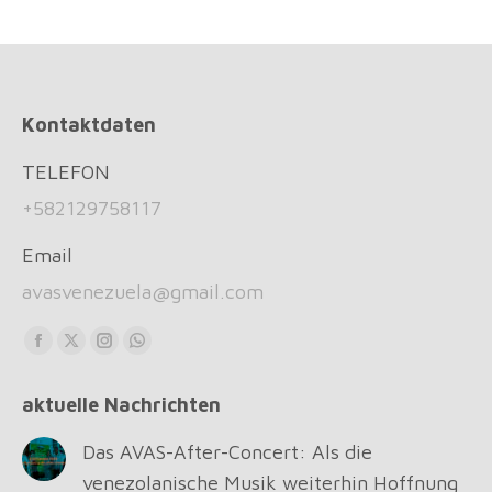
Kontaktdaten
TELEFON
+582129758117
Email
avasvenezuela@gmail.com
Find us on:
Facebook
X
Instagram
Whatsapp
page
page
page
page
aktuelle Nachrichten
opens
opens
opens
opens
in
in
in
in
Das AVAS-After-Concert: Als die
new
new
new
new
venezolanische Musik weiterhin Hoffnung