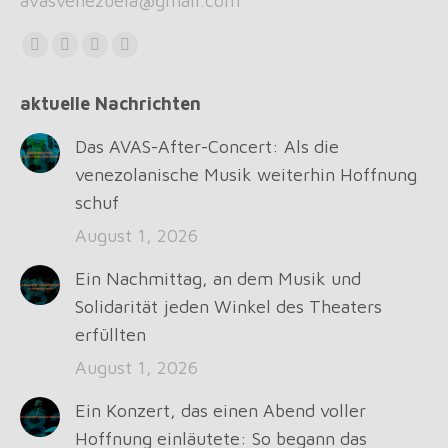
avasvenezuela@gmail.com
Find us on:
Facebook
X
Instagram
Whatsapp
page
page
page
page
aktuelle Nachrichten
opens
opens
opens
opens
in
in
in
in
Das AVAS-After-Concert: Als die
new
new
new
new
venezolanische Musik weiterhin Hoffnung
window
window
window
window
schuf
August 1, 2026
Ein Nachmittag, an dem Musik und
Solidarität jeden Winkel des Theaters
erfüllten
August 1, 2026
Ein Konzert, das einen Abend voller
Hoffnung einläutete: So begann das