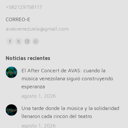
+582129758117
CORREO-E
avasvenezuela@gmail.com
Find us on:
Facebook
X
Instagram
Whatsapp
page
page
page
page
Noticias recientes
opens
opens
opens
opens
in
in
in
in
El After Concert de AVAS: cuando la
new
new
new
new
música venezolana siguió construyendo
window
window
window
window
esperanza
agosto 1, 2026
Una tarde donde la música y la solidaridad
llenaron cada rincón del teatro
agosto 1, 2026