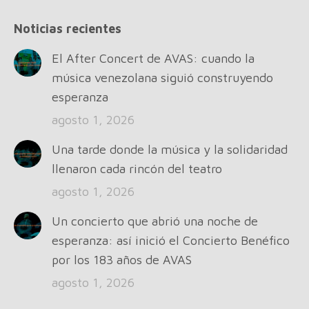
page
page
page
page
Noticias recientes
opens
opens
opens
opens
in
in
in
in
El After Concert de AVAS: cuando la
new
new
new
new
música venezolana siguió construyendo
window
window
window
window
esperanza
agosto 1, 2026
Una tarde donde la música y la solidaridad
llenaron cada rincón del teatro
agosto 1, 2026
Un concierto que abrió una noche de
esperanza: así inició el Concierto Benéfico
por los 183 años de AVAS
agosto 1, 2026