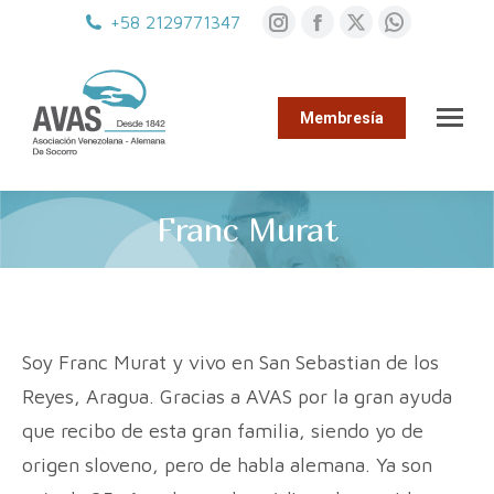
Instagram
Facebook
X
Whatsa
+58 2129771347
page
page
page
page
opens
opens
opens
opens
in
in
in
in
Membresía
new
new
new
new
window
window
window
window
Franc Murat
You are here:
Soy Franc Murat y vivo en San Sebastian de los
Reyes, Aragua. Gracias a AVAS por la gran ayuda
que recibo de esta gran familia, siendo yo de
origen sloveno, pero de habla alemana. Ya son