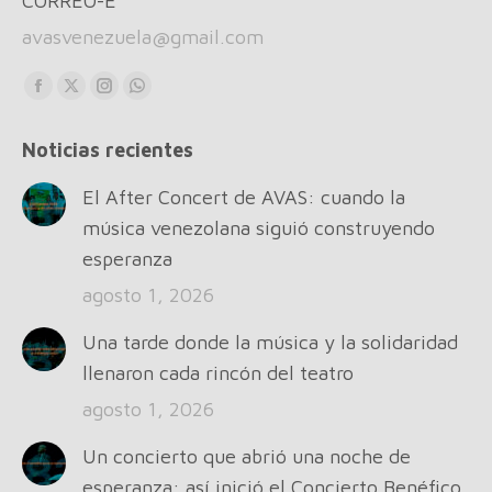
CORREO-E
avasvenezuela@gmail.com
Find us on:
Facebook
X
Instagram
Whatsapp
page
page
page
page
Noticias recientes
opens
opens
opens
opens
in
in
in
in
El After Concert de AVAS: cuando la
new
new
new
new
música venezolana siguió construyendo
window
window
window
window
esperanza
agosto 1, 2026
Una tarde donde la música y la solidaridad
llenaron cada rincón del teatro
agosto 1, 2026
Un concierto que abrió una noche de
esperanza: así inició el Concierto Benéfico