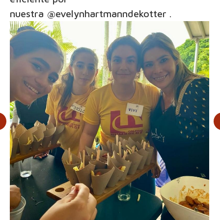
nuestra
@evelynhartmanndekotter
.