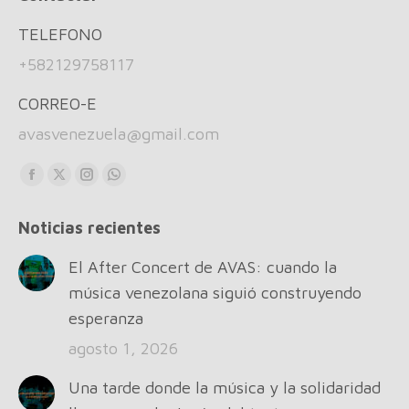
TELEFONO
+582129758117
CORREO-E
avasvenezuela@gmail.com
Find us on:
Facebook
X
Instagram
Whatsapp
page
page
page
page
Noticias recientes
opens
opens
opens
opens
in
in
in
in
El After Concert de AVAS: cuando la
new
new
new
new
música venezolana siguió construyendo
window
window
window
window
esperanza
agosto 1, 2026
Una tarde donde la música y la solidaridad