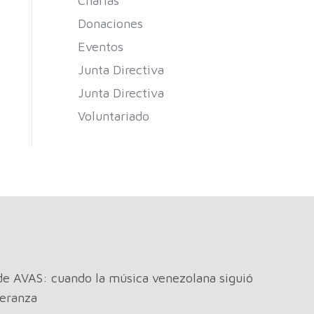
Charlas
Donaciones
Eventos
Junta Directiva
Junta Directiva
Voluntariado
de AVAS: cuando la música venezolana siguió
eranza