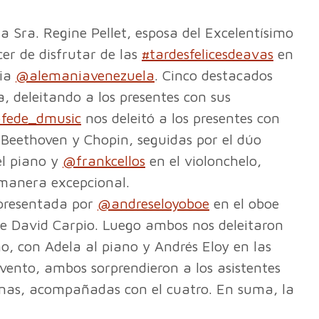
a Sra. Regine Pellet, esposa del Excelentísimo
er de disfrutar de las
#tardesfelicesdeavas
en
nia
@alemaniavenezuela
. Cinco destacados
, deleitando a los presentes con sus
fede_dmusic
nos deleitó a los presentes con
 Beethoven y Chopin, seguidas por el dúo
l piano y
@frankcellos
en el violonchelo,
manera excepcional.
 presentada por
@andreseloyoboe
en el oboe
e David Carpio. Luego ambos nos deleitaron
, con Adela al piano y Andrés Eloy en las
evento, ambos sorprendieron a los asistentes
anas, acompañadas con el cuatro. En suma, la