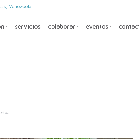
cas, Venezuela
ón
servicios
colaborar
eventos
contac
ES CON UN CONCI
 CASA DEL EMBAJA
ierto…