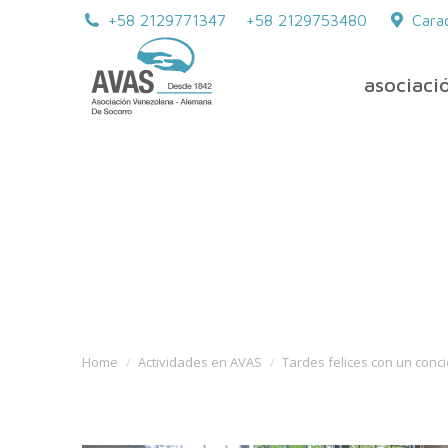
+58 2129771347
+58 2129753480
Cara
asociaci
TARDES FELIC
EXCLUSIVO EN
ALEMANIA
You are here:
Home
Actividades en AVAS
Tardes felices con un conc