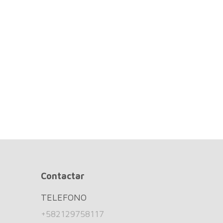
Contactar
TELEFONO
+582129758117